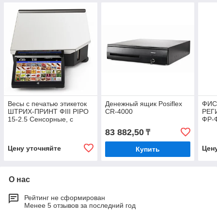
Весы с печатью этикеток
Денежный ящик Posiflex
ФИС
ШТРИХ-ПРИНТ ФIII PIPO
СR-4000
РЕГ
15-2.5 Сенсорные, с
ФР-
дисплеем покупателя
83 882,50
₸
Цену уточняйте
Цен
Купить
О нас
Рейтинг не сформирован
Менее 5 отзывов за последний год