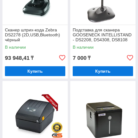
Сканер штрих-кода Zebra
Подставка для сканера
DS2278 (2D,USB,Bluetooth)
GOOSENECK INTELLISTAND
чёрный
- DS2208, DS4308, DS8108
BLACK
В наличии
В наличии
93 948,41
7 000
₸
₸
Купить
Купить