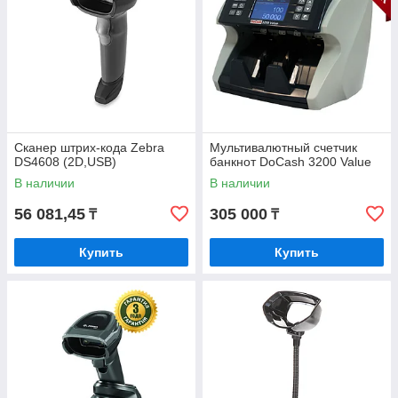
Сканер штрих-кода Zebra
Мультивалютный счетчик
DS4608 (2D,USB)
банкнот DoCash 3200 Value
В наличии
В наличии
56 081,45
305 000
₸
₸
Купить
Купить