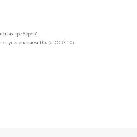
осных приборов):
 с увеличением 10х (с DORS 10)