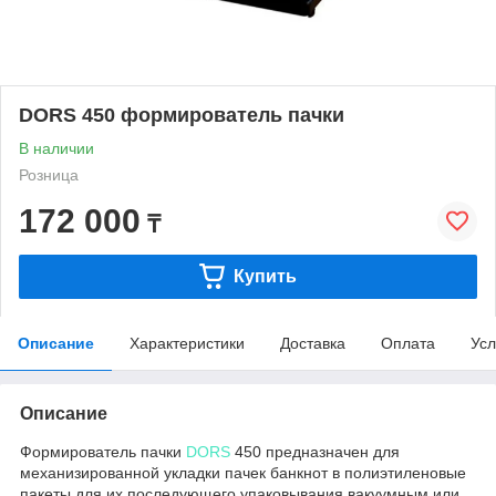
DORS 450 формирователь пачки
В наличии
Розница
172 000
₸
Купить
Описание
Характеристики
Доставка
Оплата
Усл
Описание
Формирователь пачки
DORS
450 предназначен для
механизированной укладки пачек банкнот в полиэтиленовые
пакеты для их последующего упаковывания вакуумным или