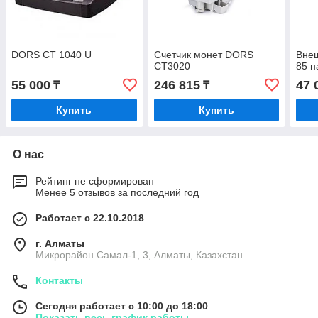
DORS СТ 1040 U
Счетчик монет DORS
Вне
CT3020
85 н
55 000
246 815
47 
₸
₸
Купить
Купить
О нас
Рейтинг не сформирован
Менее 5 отзывов за последний год
Работает с 22.10.2018
г. Алматы
Микрорайон Самал-1, 3, Алматы, Казахстан
Контакты
Сегодня работает с 10:00 до 18:00
Показать весь график работы