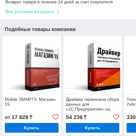
Возврат товара в течение 14 дней за счет покупателя
Все условия возврата
Подобные товары компании
Mobile SMARTS: Магазин
Драйвер терминала сбора
Тер
15
данных для
Zeb
«1С:Предприятия» на
основе Mobile SMARTS
17 829
54 236
330
от
₸
₸
Купить
Купить