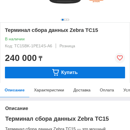
Терминал сбора данных Zebra TC15
В наличии
Код: TC15BK-1PE14S-A6
Розница
240 000
₸
Купить
Описание
Характеристики
Доставка
Оплата
Усл
Описание
Терминал сбора данных Zebra TC15
Терминал сбора данных Zebra TC15 — это мощный